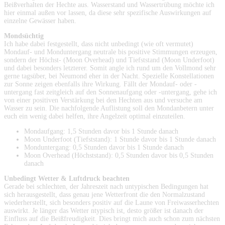
Beißverhalten der Hechte aus. Wasserstand und Wassertrübung möchte ich
hier einmal außen vor lassen, da diese sehr spezifische Auswirkungen auf
einzelne Gewässer haben.
Mondsüchtig
Ich habe dabei festgestellt, dass nicht unbedingt (wie oft vermutet)
Mondauf- und Monduntergang neutrale bis positive Stimmungen erzeugen,
sondern der Höchst- (Moon Overhead) und Tiefststand (Moon Underfoot)
und dabei besonders letzterer. Somit angle ich rund um den Vollmond sehr
gerne tagsüber, bei Neumond eher in der Nacht. Spezielle Konstellationen
zur Sonne zeigen ebenfalls ihre Wirkung. Fällt der Mondauf- oder -
untergang fast zeitgleich auf den Sonnenaufgang oder -untergang, gehe ich
von einer positiven Verstärkung bei den Hechten aus und versuche am
Wasser zu sein. Die nachfolgende Auflistung soll den Mondanbetern unter
euch ein wenig dabei helfen, ihre Angelzeit optimal einzuteilen.
Mondaufgang: 1,5 Stunden davor bis 1 Stunde danach
Moon Underfoot (Tiefststand): 1 Stunde davor bis 1 Stunde danach
Monduntergang: 0,5 Stunden davor bis 1 Stunde danach
Moon Overhead (Höchststand): 0,5 Stunden davor bis 0,5 Stunden
danach
Unbedingt Wetter & Luftdruck beachten
Gerade bei schlechten, der Jahreszeit nach untypischen Bedingungen hat
sich herausgestellt, dass genau jene Wetterfront die den Normalzustand
wiederherstellt, sich besonders positiv auf die Laune von Freiwasserhechten
auswirkt. Je länger das Wetter ntypisch ist, desto größer ist danach der
Einfluss auf die Beißfreudigkeit. Dies bringt mich auch schon zum nächsten