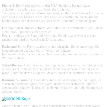
Figure 8
: Bei Muskyanglern in den USA Standard, bei uns kaum
praktiziert. Es geht darum, am Ende des Einholens
den Köder nicht aus dem Wasser zu heben, sondern entweder in Form einer
Acht oder eines Kreises neben dem Boot weiterzuführen. Nachlaufende
Hechte lassen sich dadurch noch kurz vorm Boot zum Anbiss triggern.
Dranbleiben & zurückkehren
: Wenn ihr einen Hechtstandort wisst, dann
bleibt dran – probiert verschiedenste
Köder – verlasst den Spot und kehrt eine Stunde später wieder zurück –
irgendwann wird es jeder Hecht-Diva zu bunt.
Packs and Pairs
: Freiwasserhechte sind oft nicht alleine unterwegs. Sie
kooperieren bei der Jagd oft mit einem gefräßigen
Kameraden. Habt ihr also einen Hecht erwischt, könnte noch ein zweiter in
Wurfweite stehen.
Schädelbeißer
: Habt ihr einen Hecht gefangen oder einen Fehlbiss gehabt,
achtet darauf, welchen Körperteil des Köders er attackiert hat. Ist es der
Kopf, könnt ihr davon ausgehen, dass die Hechte in positiver Laune sind.
Running & Gunning
: Besonders an neuen Gewässern oder an Tagen, an
denen an bekannten Spots nichts geht, heißt es Meter machen! Hierfür
eignen sich besonders Köder, die nicht zu tief laufen und schnell eingeholt
werden können.
Zusätzlich zu diesen Tipps spielen natürlich auch die angebotenen Köder