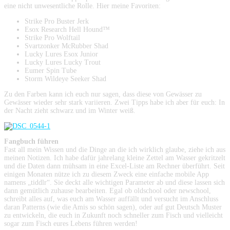
eine nicht unwesentliche Rolle. Hier meine Favoriten:
Strike Pro Buster Jerk
Esox Research Hell Hound™
Strike Pro Wolftail
Svartzonker McRubber Shad
Lucky Lures Esox Junior
Lucky Lures Lucky Trout
Eumer Spin Tube
Storm Wildeye Seeker Shad
Zu den Farben kann ich euch nur sagen, dass diese von Gewässer zu
Gewässer wieder sehr stark variieren. Zwei Tipps habe ich aber für euch: In
der Nacht zieht schwarz und im Winter weiß.
Fangbuch führen
Fast all mein Wissen und die Dinge an die ich wirklich glaube, ziehe ich aus
meinen Notizen. Ich habe dafür jahrelang kleine Zettel am Wasser gekritzelt
und die Daten dann mühsam in eine Excel-Liste am Rechner überführt. Seit
einigen Monaten nütze ich zu diesem Zweck eine einfache mobile App
namens „tiddlr“. Sie deckt alle wichtigen Parameter ab und diese lassen sich
dann gemütlich zuhause bearbeiten. Egal ob oldschool oder newschool,
schreibt alles auf, was euch am Wasser auffällt und versucht im Anschluss
daran Patterns (wie die Amis so schön sagen), oder auf gut Deutsch Muster
zu entwickeln, die euch in Zukunft noch schneller zum Fisch und vielleicht
sogar zum Fisch eures Lebens führen werden!