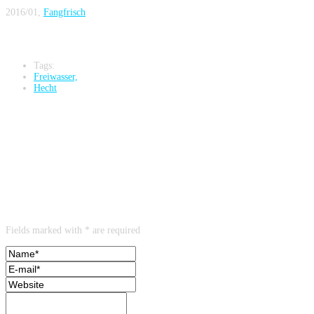
2016/01,
Fangfrisch
Tags:
Freiwasser,
Hecht
5 Antworten auf Launische Biester – Freiwasserangelei auf Hecht
(2016/01, Fangfrisch)
Leave a reply
Fields marked with * are required