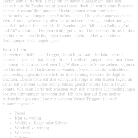
Faktor, dem Luftdruck. Lange bin ich davon ausgegangen, dass sich
dadurch nur die Zander beeinflussen lassen, doch ich wurde eines Besseren
belehrt. Auch auf die Laune der Hechte können schon minimalste
Luftdruckschwankungen einen Einfluss haben. Die vorher angesprochenen
Wetterfronten gehen mit großen Luftdruckveränderungen einher und genau
das zieht bei den Hechten. Ein für Zanderangler tödliches ständiges „Auf
und Ab“ scheint den Hechten richtig gut zu tun. Das bedeutet für mich, dass
ich bei konstanten Bedingungen Zander angeln und bei wechselnden
Bedingungen Hecht angeln gehe.
Faktor Licht
Ein weiterer Beißlaunen-Trigger, der sich im Laufe der Jahre bei mir
bemerkbar gemacht hat, hängt mit den Lichtbedingungen uusammen. Wenn
an einem bis dato wolkenfreien Tag Wolken vor die Sonne ziehen, beginnen
die Hechte oft ins Flachwasser zu wandern. Sie scheinen die schlechteren
Lichtbedingungen als förderlich für ihre Tarnung während der Jagd zu
erachten. Ebenso hatte ich aber sehr gute Erfolge an sehr trüben Tagen, an
denen ich während kurzer Sonnenfenster gleich mehrere Hechte fangen
konnte. Wie beim Luftdruck scheinen auch sich ändernde Lichtbedingungen
positive Stimmungen hervorzurufen. Ich habe hier auf Basis meiner
Aufzeichnungen eine Liste mit weiteren Wetter-Triggern für euch
zusammengestellt:
Nebel
Klar zu wolkig
Wolkig zu Regen oder Schnee
Windstill zu windig
Wetterfront
Gefrieren