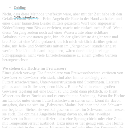
Guiding
Nicht, dass diese Methode uneffektiv wäre, aber mit der Zeit habe ich den
Geführte Angeltouren
Gefallen daran verloren. Beim Angeln die Rute in der Hand zu halten und
eines dieser launischen Biester mittels gezieltem Wurf und angepasster
Köderführung zum Biss zu verleiten, macht mir einfach mehr Spaß. Wenn
dieser Vorgang zudem noch auf einer Wasserwüste ohne sichtbare
Anhaltspunkte vonstatten geht, bin ich der glücklichste Angler weit und
breit! Es hat eine Weile gedauert, bis ich mich wirklich darüber getraut
habe, mit Jerk- und Swimbaits mitten im „Nirgendwo“ stundenlang zu
werfen. Nie hätte ich damit begonnen, wären durch die jahrelange
Schleppangelei nicht viele Einzelerkenntnisse zu einem großen Ganzen
herangewachsen.
Wo stehen die Hechte im Freiwasser?
Eines gleich vorweg: Die Standplätze von Freiwasserhechten variieren von
Gewässer zu Gewässer sehr stark, sind aber immer abhängig von
Futterfischschwärmen, Unterwasserstrukturen und Strömungen. Letztere
gibt es auch im Stillwasser, denn bläst z.B. der Wind in einem großen
Gewässer tagelang auf eine Bucht zu und dreht dann plötzlich, so fließt
Wasser aus dieser Bucht ab und es entsteht eine Strömung. Wenn ihr Hechte
am Echolot unter einem Futterfischschwarm stehen seht, könnt ihr davon
ausgehen, dass sie sich im „Babysitter-Modus“ befinden und den Schwarm
nur begleiten. Stehen sie vertikal gesehen mitten im Schwarm, dann fressen
sie auch. Die optimale Angeltiefe hängt davon ab, ob das jeweilige
Gewässer im Sommer stratifiziert, also eine Sprungschicht oder eine Zone
mit Temperaturverlauf ausbildet. Dazu muss es tief genug sein. Die Hechte
befinden sich in der warmen Jahreszeit in, auf oder über der Sprungschicht.