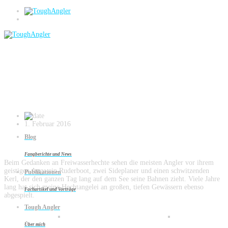
Blog
Launische Biester – Freiwasserangelei
auf Hecht (2016/01, Fangfrisch)
1. Februar 2016
Blog
Fangberichte und News
Beim Gedanken an Freiwasserhechte sehen die meisten Angler vor ihrem
geistigen Auge ein Ruderboot, zwei Sideplaner und einen schwitzenden
Publikationen
Kerl, der den ganzen Tag lang auf dem See seine Bahnen zieht. Viele Jahre
lang hat sich meine Hechtangelei an großen, tiefen Gewässern ebenso
Fachartikel und Vorträge
abgespielt.
Tough Angler
Über mich