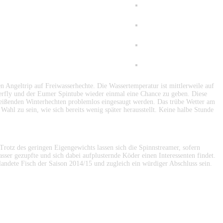
 Angeltrip auf Freiwasserhechte. Die Wassertemperatur ist mittlerweile auf
erfly und der Eumer Spintube wieder einmal eine Chance zu geben. Diese
g beißenden Winterhechten problemlos eingesaugt werden. Das trübe Wetter am
ahl zu sein, wie sich bereits wenig später herausstellt. Keine halbe Stunde
Trotz des geringen Eigengewichts lassen sich die Spinnstreamer, sofern
sser gezupfte und sich dabei aufplusternde Köder einen Interessenten findet.
elandete Fisch der Saison 2014/15 und zugleich ein würdiger Abschluss sein.