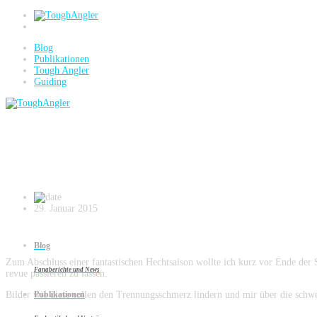
Blog
Publikationen
Tough Angler
Guiding
Blog
Aller Abschied ist schwer
29. Januar 2015
Blog
Zum Abschluss einer fantastischen Hechtsaison wollte ich kurz vor Ende der 
Fangberichte und News
revue passieren zu lassen.
Bilder wie diese sollen den Trennungsschmerz lindern und mir über die schw
Publikationen