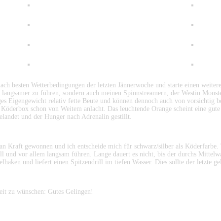
ch besten Wetterbedingungen der letzten Jännerwoche und starte einen weiteren
ch langsamer zu führen, sondern auch meinen Spinnstreamern, der Westin Monst
ringes Eigengewicht relativ fette Beute und können dennoch auch von vorsichti
 Köderbox schon von Weitem anlacht. Das leuchtende Orange scheint eine gute W
gelandet und der Hunger nach Adrenalin gestillt.
an Kraft gewonnen und ich entscheide mich für schwarz/silber als Köderfarbe. 
ll und vor allem langsam führen. Lange dauert es nicht, bis der durchs Mittelwa
aken und liefert einen Spitzendrill im tiefen Wasser. Dies sollte der letzte g
eit zu wünschen: Gutes Gelingen!