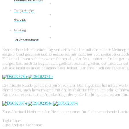
Fachartikel und Vorträge
Tough Angler
Über mich
Guiding
Geführte Angeltouren
Extra nehme ich mir einen Tag von der Arbeit frei mit den meiner Meinung na
eisige 3 Grad gesunken und so nehme ich mir nicht nur vor, meine Jerks no
Fellknäuel lassen sich langsamer führen als jeder Jerk, imitieren für ihr ge
morgen lässt mich zu Beginn zum grellsten Jerkbait greifen, der mich aus der
gefischt knallt es in der Shimano Yasei Jerbait. Der erste Fisch des Tages ist 
Die nächste Runde gehört meinen Streamern. Das Tageslicht hat mittlerweile 
einmal nass, auch hervorragend mit der Jerkbaitrute führen und sehr gefühlvo
Nach einer extrem harten Attacke hängt der große Hecht bombenfest am Einzelh
Zum Abschied bleibt mir den Hechten nur eines für die bevorstehende Laichz
Tight Lines!
Euer Andreas Zachbauer