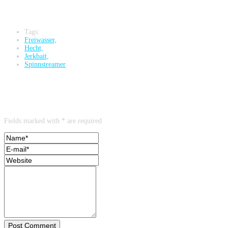
Tags:
Freiwasser,
Hecht,
Jerkbait,
Spinnstreamer
Leave a reply
Fields marked with * are required