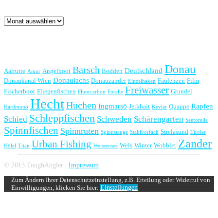
Archiv
Schlagwörter
Donau
Barsch
Deutschland
Aalrutte
Angelboot
Bodden
Amur
Donaulachs
Donaukanal Wien
Donauzander
Faulenzen
Film
Einzelhaken
Freiwasser
Fischerboot
Fliegenfischen
Grundel
Fluorcarbon
Forelle
Hecht
Huchen
Ingmarsö
Rapfen
Jerkbait
Quappe
Hardmono
Kevlar
Schleppfischen
Schied
Schweden
Schärengarten
Seeforelle
Spinnfischen
Spinnruten
Strelasund
Spinnstange
Stahlvorfach
Tiroler
Zander
Urban Fishing
Wels
Winter
Wobbler
Hölzl
Titan
Weissensee
© 2013 ToughAngler |
Impressum
Zum Ändern Ihrer Datenschutzeinstellung, z.B. Erteilung oder Widerruf von
Einwilligungen, klicken Sie hier:
Einstellungen