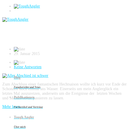
Jerkbait
Aller Abschied ist schwer
29. Januar 2015
Keine Antworten
Blog
Zum Abschluss einer fantastischen Hechtsaison wollte ich kurz vor Ende der
Fangberichte und News
Schonzeit noch einmal ans Wasser. Einerseits um mein Anglerglück ein
letztes Mal auszureizen, anderseits um die Ereignisse der letzten Wochen
Publikationen
und Monate revue passieren zu lassen.
Mehr lesen...
Fachartikel und Vorträge
Tough Angler
Entenschnabelalarm im Forstgut
Über mich