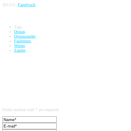
2015/11,
Fangfrisch
Tags:
Donau,
Donauzander,
Faulenzen,
Winter,
Zander
2 Antworten auf Danubische Stachelritter Teil 2 … der Winterzander
braucht Geduld (2015/11, Fangfrisch)
Leave a reply
Fields marked with * are required