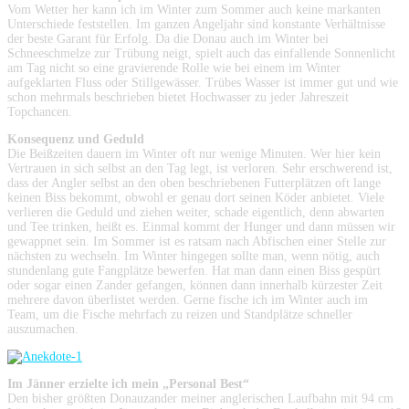
Vom Wetter her kann ich im Winter zum Sommer auch keine markanten
Unterschiede feststellen. Im ganzen Angeljahr sind konstante Verhältnisse
der beste Garant für Erfolg. Da die Donau auch im Winter bei
Schneeschmelze zur Trübung neigt, spielt auch das einfallende Sonnenlicht
am Tag nicht so eine gravierende Rolle wie bei einem im Winter
aufgeklarten Fluss oder Stillgewässer. Trübes Wasser ist immer gut und wie
schon mehrmals beschrieben bietet Hochwasser zu jeder Jahreszeit
Topchancen.
Konsequenz und Geduld
Die Beißzeiten dauern im Winter oft nur wenige Minuten. Wer hier kein
Vertrauen in sich selbst an den Tag legt, ist verloren. Sehr erschwerend ist,
dass der Angler selbst an den oben beschriebenen Futterplätzen oft lange
keinen Biss bekommt, obwohl er genau dort seinen Köder anbietet. Viele
verlieren die Geduld und ziehen weiter, schade eigentlich, denn abwarten
und Tee trinken, heißt es. Einmal kommt der Hunger und dann müssen wir
gewappnet sein. Im Sommer ist es ratsam nach Abfischen einer Stelle zur
nächsten zu wechseln. Im Winter hingegen sollte man, wenn nötig, auch
stundenlang gute Fangplätze bewerfen. Hat man dann einen Biss gespürt
oder sogar einen Zander gefangen, können dann innerhalb kürzester Zeit
mehrere davon überlistet werden. Gerne fische ich im Winter auch im
Team, um die Fische mehrfach zu reizen und Standplätze schneller
auszumachen.
Im Jänner erzielte ich mein „Personal Best“
Den bisher größten Donauzander meiner anglerischen Laufbahn mit 94 cm