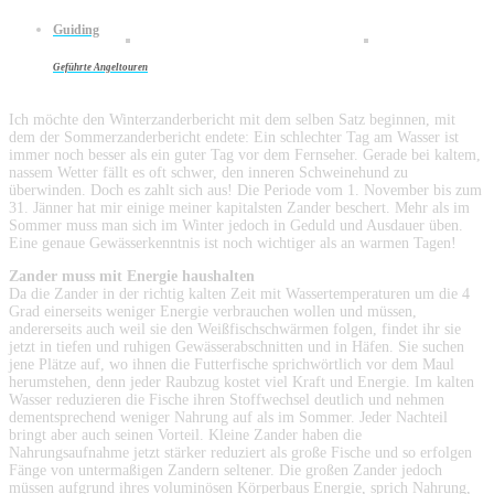
Guiding
Geführte Angeltouren
Ich möchte den Winterzanderbericht mit dem selben Satz beginnen, mit
dem der Sommerzanderbericht endete: Ein schlechter Tag am Wasser ist
immer noch besser als ein guter Tag vor dem Fernseher. Gerade bei kaltem,
nassem Wetter fällt es oft schwer, den inneren Schweinehund zu
überwinden. Doch es zahlt sich aus! Die Periode vom 1. November bis zum
31. Jänner hat mir einige meiner kapitalsten Zander beschert. Mehr als im
Sommer muss man sich im Winter jedoch in Geduld und Ausdauer üben.
Eine genaue Gewässerkenntnis ist noch wichtiger als an warmen Tagen!
Zander muss mit Energie haushalten
Da die Zander in der richtig kalten Zeit mit Wassertemperaturen um die 4
Grad einerseits weniger Energie verbrauchen wollen und müssen,
andererseits auch weil sie den Weißfischschwärmen folgen, findet ihr sie
jetzt in tiefen und ruhigen Gewässerabschnitten und in Häfen. Sie suchen
jene Plätze auf, wo ihnen die Futterfische sprichwörtlich vor dem Maul
herumstehen, denn jeder Raubzug kostet viel Kraft und Energie. Im kalten
Wasser reduzieren die Fische ihren Stoffwechsel deutlich und nehmen
dementsprechend weniger Nahrung auf als im Sommer. Jeder Nachteil
bringt aber auch seinen Vorteil. Kleine Zander haben die
Nahrungsaufnahme jetzt stärker reduziert als große Fische und so erfolgen
Fänge von untermaßigen Zandern seltener. Die großen Zander jedoch
müssen aufgrund ihres voluminösen Körperbaus Energie, sprich Nahrung,