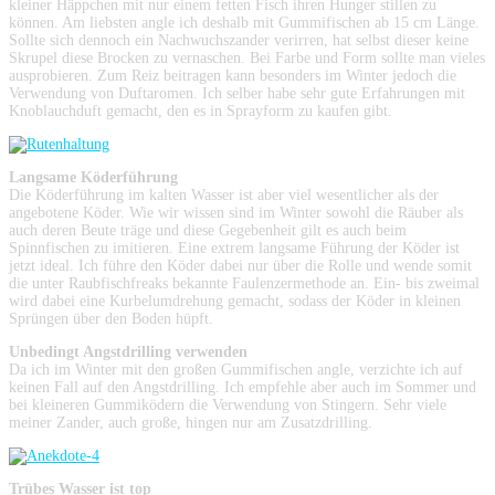
kleiner Häppchen mit nur einem fetten Fisch ihren Hunger stillen zu
können. Am liebsten angle ich deshalb mit Gummifischen ab 15 cm Länge.
Sollte sich dennoch ein Nachwuchszander verirren, hat selbst dieser keine
Skrupel diese Brocken zu vernaschen. Bei Farbe und Form sollte man vieles
ausprobieren. Zum Reiz beitragen kann besonders im Winter jedoch die
Verwendung von Duftaromen. Ich selber habe sehr gute Erfahrungen mit
Knoblauchduft gemacht, den es in Sprayform zu kaufen gibt.
Langsame Köderführung
Die Köderführung im kalten Wasser ist aber viel wesentlicher als der
angebotene Köder. Wie wir wissen sind im Winter sowohl die Räuber als
auch deren Beute träge und diese Gegebenheit gilt es auch beim
Spinnfischen zu imitieren. Eine extrem langsame Führung der Köder ist
jetzt ideal. Ich führe den Köder dabei nur über die Rolle und wende somit
die unter Raubfischfreaks bekannte Faulenzermethode an. Ein- bis zweimal
wird dabei eine Kurbelumdrehung gemacht, sodass der Köder in kleinen
Sprüngen über den Boden hüpft.
Unbedingt Angstdrilling verwenden
Da ich im Winter mit den großen Gummifischen angle, verzichte ich auf
keinen Fall auf den Angstdrilling. Ich empfehle aber auch im Sommer und
bei kleineren Gummiködern die Verwendung von Stingern. Sehr viele
meiner Zander, auch große, hingen nur am Zusatzdrilling.
Trübes Wasser ist top