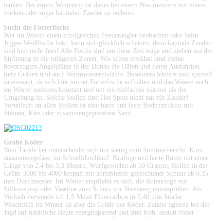
tanken. Bei einem Wintertrip ist daher bei einem Biss meistens mit einem
starken oder sogar kapitalen Zander zu rechnen.
Sucht die Futterfische
Wer im Winter einen erfolgreichen Feederangler beobachtet oder beim
Jiggen Weißfische hakt, kann sich glücklich schätzen, denn kapitale Zander
sind hier nicht fern! Alle Fische sind um diese Zeit träge und ziehen aus der
Strömung in die ruhigeren Zonen. Wie schon erwähnt sind meine
bevorzugten Angelplätze in der Donau die Häfen und deren Ausfahrten,
tiefe Gräben und auch Warmwassereinläufe. Besonders letztere sind speziell
interessant, da sich hier immer Futterfische aufhalten und das Wasser auch
im Winter meistens konstant und um ein vielfaches wärmer als die
Umgebung ist. Solche Stellen sind Hot Spots nicht nur für Zander!
Vorteilhaft an allen Stellen ist eine harte und feste Bodenstruktur mit
Steinen, Kies oder zusammengepresstem Sand.
Große Köder
Vom Tackle her unterscheidet sich nur wenig zum Sommerbericht. Kurz
zusammengefasst im Schnelldurchlauf: Kräftige und harte Ruten mit einer
Länge von 2,4 bis 3,3 Metern, Wurfgewichte ab 50 Gramm, Rollen in der
Größe 3000 bis 4000 bespult mit abriebfester geflochtener Schnur ab 0,15
mm Durchmesser. Im Winter empfiehlt es sich, die Rutenringe mit
Silikonspray oder Vaseline zum Schutz vor Vereisung einzusprühen. Als
Vorfach verwende ich 1,5 Meter Fluorcarbon in 0,40 mm Stärke.
Wesentlich im Winter ist aber die Größe der Köder. Zander agieren bei der
Jagd auf natürliche Beute energiesparend und sind froh, anstatt vieler