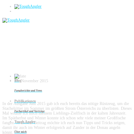
Blog
Danubische Stachelritter Teil 2 … der
Winterzander braucht Geduld (2015/11,
Fangfrisch)
Blog
13. November 2015
Fangberichte und News
Publikationen
In der Ausgabe Juni 2015 gab ich euch bereits das nötige Rüstzeug, um die
Stachelritter im Sommer im größten Strom Österreichs zu überlisten. Dieses
Fachartikel und Vorträge
Mal widme ich mich meinem Lieblings-Zielfisch in der kalten Jahreszeit.
Im Spätherbst und Winter konnte ich schon sehr viele meiner Großfische
Tough Angler
fangen. In diesem Beitrag möchte ich euch nun Tipps und Tricks zeigen,
damit ihr auch im Winter erfolgreich auf Zander in der Donau angeln
könnt.
Über mich