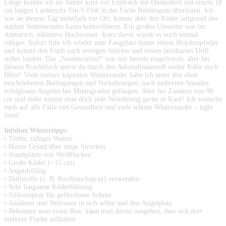
Länge konnte ich im Jänner kurz vor Einbruch der Dunkelheit mit einem 18
cm langen Lunkercity Fin-S Fish in der Farbe Bubblegum überlisten. Ich
war an diesem Tag mehrfach vor Ort, konnte aber den Köder aufgrund des
starken Seitenwindes kaum kontrollieren. Ein großes Unwetter war im
Anmarsch, inklusive Hochwasser. Kurz davor wurde es noch einmal
ruhiger. Sofort fuhr ich wieder zum Fangplatz hinter einem Brückenpfeiler
und konnte den Fisch nach wenigen Würfen und einem beinharten Drill
sicher landen. Das „Nasentropferl“ war mir bereits eingefroren, aber bei
diesem Prachtfisch spürst du durch den Adrenalinausstoß weder Kälte noch
Hitze! Viele meiner kapitalen Winterzander habe ich unter den oben
beschriebenen Bedingungen und Vorkehrungen, nach mehreren Stunden
erfolglosen Angelns bei Minusgraden gefangen. Aber bei Zandern von 90
cm und mehr nimmt man doch jede Verkühlung gerne in Kauf! Ich wünsche
euch auf alle Fälle viel Gesundheit und viele schöne Winterzander – tight
lines!
Infobox Wintertipps
• Tiefes, ruhiges Wasser
• Harter Grund über lange Strecken
• Standplätze von Weißfischen
• Große Köder (~15 cm)
• Angstdrilling
• Duftstoffe (z. B. Knoblauchspray) verwenden
• Sehr langsame Köderführung
• Silikonspray für geflochtene Schnur
• Ausdauer und Vertrauen in sich selbst und den Angelplatz
• Bekommt man einen Biss, kann man davon ausgehen, dass sich dort
mehrere Fische aufhalten