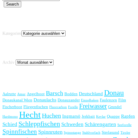
Kategorien
Kategorien
Archiv
Archiv
Schlagwörter
Donau
Barsch
Deutschland
Aalrutte
Angelboot
Bodden
Amur
Donaulachs
Donaukanal Wien
Donauzander
Faulenzen
Film
Einzelhaken
Freiwasser
Fischerboot
Fliegenfischen
Grundel
Fluorcarbon
Forelle
Hecht
Huchen
Ingmarsö
Rapfen
Jerkbait
Quappe
Hardmono
Kevlar
Schleppfischen
Schied
Schweden
Schärengarten
Seeforelle
Spinnfischen
Spinnruten
Strelasund
Spinnstange
Stahlvorfach
Tiroler