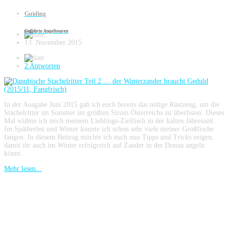
Fangfrisch)
Guiding
Geführte Angeltouren
13. November 2015
2 Antworten
In der Ausgabe Juni 2015 gab ich euch bereits das nötige Rüstzeug, um die
Stachelritter im Sommer im größten Strom Österreichs zu überlisten. Dieses
Mal widme ich mich meinem Lieblings-Zielfisch in der kalten Jahreszeit.
Im Spätherbst und Winter konnte ich schon sehr viele meiner Großfische
fangen. In diesem Beitrag möchte ich euch nun Tipps und Tricks zeigen,
damit ihr auch im Winter erfolgreich auf Zander in der Donau angeln
könnt.
Mehr lesen...
Danubische Stachelritter … dem
Sommerzander hinterher (2015/06,
Fangfrisch)