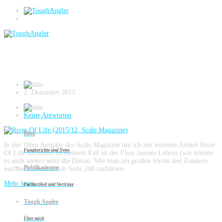
Zander
River Of Life (2015/12, Scale Magazine)
2. Dezember 2015
Keine Antworten
Blog
In der 19ten Ausgabe des Scale Magazine bin ich mit meinem Artikel River
Fangberichte und News
Of Life vertreten. In meinem Fall ist der Fluss meines Lebens (wie könnte
es auch anders sein) die Donau. Wie man am großen Strom den Zandern
Publikationen
nachstellt könnt ihr ab Seite 200 nachlesen.
Mehr lesen...
Fachartikel und Vorträge
Tough Angler
Danubische Stachelritter Teil 2 … der
Winterzander braucht Geduld (2015/11,
Über mich