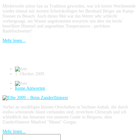
Mittlerweile schon fast zu Tradition geworden, war ich letztes Wochenende
wieder einmal mit meinen Arbeitskollegen bei Bernhard Berger am Kamp-
Stausee zu Besuch. Auch dieses Mal war das Wetter sehr schlecht
vorhergesagt, am Wasser angekommen erwartete uns aber ein leicht
bewölkter Himmel und angenehme Temperaturen - perfektes
Raubfischwetter!
Mehr lesen...
Elbe 2009 – Beim Zanderflüsterer
1. Oktober 2009
Keine Antworten
Vorbei an unzähligen kleinen Ortschaften in Sachsen-Anhalt, die durch
endlos scheinende Aleen verbunden sind, erreichten Christoph und ich
schließlich das Anwesen von unserem Guide in Bergzow, dem
Zanderflüsterer Manfred "Manni" Gorgas .
Mehr lesen...