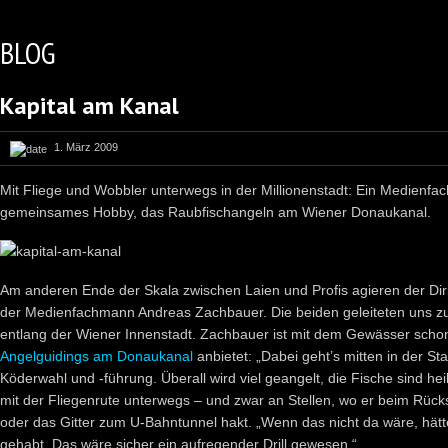
BLOG
Kapital am Kanal
1. März 2009
Mit Fliege und Wobbler unterwegs in der Millionenstadt: Ein Medienfac
gemeinsames Hobby, das Raubfischangeln am Wiener Donaukanal.
Am anderen Ende der Skala zwischen Laien und Profis agieren der Dir
der Medienfachmann Andreas Zachbauer. Die beiden geleiteten uns 
entlang der Wiener Innenstadt. Zachbauer ist mit dem Gewässer schon 
Angelguidings am Donaukanal
anbietet: „Dabei geht’s mitten in der S
Köderwahl und -führung. Überall wird viel geangelt, die Fische sind hei
mit der Fliegenrute unterwegs – und zwar an Stellen, wo er beim Rüc
oder das Gitter zum U-Bahntunnel hakt. „Wenn das nicht da wäre, hätte
gehabt. Das wäre sicher ein aufregender Drill gewesen.“