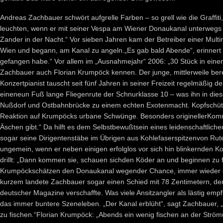
Andreas Zachbauer schwört aufgrelle Farben – so grell wie die Graffit
leuchten, wenn er mit seiner Vespa am Wiener Donaukanal unterwegs is
Zander in der Nacht.“ Vor sieben Jahren kam der Betreiber einer Mult
Wien und begann, am Kanal zu angeln.„Es gab bald Abende“, erinnert
gefangen habe.“ Vor allem im „Ausnahmejahr“ 2006: „30 Stück in einem
Zachbauer auch Florian Krumpöck kennen. Der junge, mittlerweile berei
Konzertpianist tauscht seit fünf Jahren in seiner Freizeit regelmäßig 
eineneun Fuß lange Fliegenrute der Schnurklasse 10 – was ihn in di
Nußdorf und Ostbahnbrücke zu einem echten Exotenmacht. Kopfschütt
Reaktion auf Krumpöcks urbane Schwünge. Besonders originellerKomm
Äschen gibt.“ Da hilft es dem Selbstbewußtsein eines leidenschaftliche
sogar seine Dirigentenstäbe im Übrigen aus Kohlefaserspitzenvon Rute
ungemein, wenn er neben einigen erfolglos vor sich hin blinkernden Ko
drillt: „Dann kommen sie, schauen sichden Köder an und beginnen zu
Krumpöckschätzen den Donaukanal wegender Chance, immer wieder ein
kurzem landete Zachbauer sogar einen Schied mit 78 Zentimetern, der
deutscher Magazine verschaffte. Was viele Ansitzangler als lästig empf
das immer buntere Szeneleben. „Der Kanal erblüht“, sagt Zachbauer, „
zu fischen.“Florian Krumpöck: „Abends ein wenig fischen an der Strö