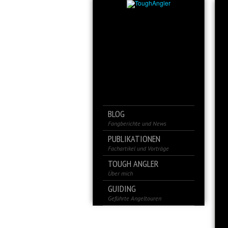
BLOG
Fangberichte und News
PUBLIKATIONEN
Fachartikel und Vorträge
TOUGH ANGLER
Über mich
GUIDING
Geführte Angeltouren