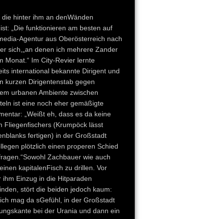
i, die hinter ihm an denWänden
t: „Die funktionieren am besten auf
imedia-Agentur aus Oberösterreich nach
 er sich,„an denen ich mehrere Zander
 Monat.“ Im City-Revier lernte
ts international bekannte Dirigent und
den kurzen Dirigentenstab gegen
esem urbanen Ambiente zwischen
eln ist eine noch eher gemäßigte
entar: „Weißt eh, dass es da keine
n Fliegenfischers (Krumpöck lässt
nblanks fertigen) in der Großstadt
llegen plötzlich einen properen Schied
 fragen.“Sowohl Zachbauer wie auch
en kapitalenFisch zu drillen. Vor
 ihm Einzug in die Hitparaden
inden, stört die beiden jedoch kaum:
ich mag da sGefühl, in der Großstadt
mungskante bei der Urania und dann ein