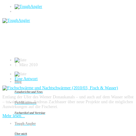
Donaukanal Wien
Fischschwärme und Nachtschwärmer
(2010/03, Fisch & Wasser)
1. März 2010
Eine Antwort
Blog
Fangberichte und News
Entlang der Ufer des Wiener Donaukanals – und auch auf dem Wasser selbst
– tut sich einiges. Andreas Zachbauer über neue Projekte und die möglichen
Publikationen
Auswirkungen auf die Fischerei.
Fachartikel und Vorträge
Mehr lesen...
Tough Angler
Kapital am Kanal
Über mich