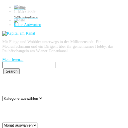
Guiding
1. März 2009
Geführte Angeltouren
Keine Antworten
Mit Fliege und Wobbler unterwegs in der Millionenstadt: Ein
Medienfachmann und ein Dirigent über ihr gemeinsames Hobby, das
Raubfischangeln am Wiener Donaukanal.
Mehr lesen...
Kategorien
Kategorien
Archiv
Archiv