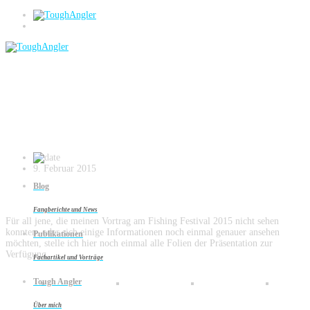
Vorträge
Zanderangeln am Strom (Fishing Festival
2015)
9. Februar 2015
Blog
Fangberichte und News
Für all jene, die meinen Vortrag am Fishing Festival 2015 nicht sehen
konnten, oder sich einige Informationen noch einmal genauer ansehen
Publikationen
möchten, stelle ich hier noch einmal alle Folien der Präsentation zur
Verfügung.
Fachartikel und Vorträge
Tough Angler
Über mich