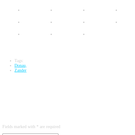
Tags:
Donau,
Zander
3 Antworten auf Zanderangeln am Strom (Fishing Festival 2015)
Leave a reply
Fields marked with * are required