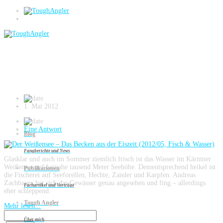
Amur
Der Weißensee – Das Becken aus der
Eiszeit (2012/05, Fisch & Wasser)
1. Mai 2012
Eine Antwort
Blog
Fangberichte und News
Glasklar und auch im Sommer ziemlich frisch ist das Wasser im Kärntner
Weißensee auf beinahe tausend Meter Seehöhe. Dementsprechend heikel ist
Publikationen
die Fischerei auf Seeforellen, Hechte, Zander und Karpfen. Andreas
Zachbauer hat sich das Gewässer genau angesehen und fing – allerdings
Fachartikel und Vorträge
eher schleppend.
Tough Angler
Mehr lesen...
Über mich