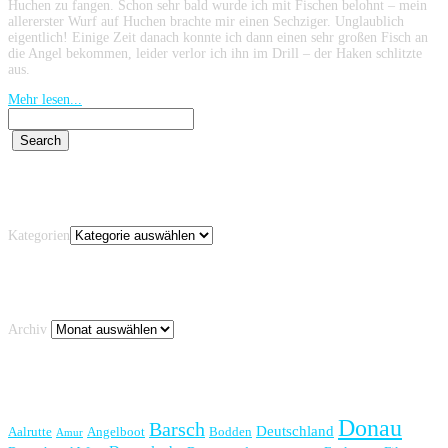
Huchen zu fangen. Schon sehr bald wurde ich mit Fischen belohnt – mein
allererster Wurf auf Huchen brachte mir einen Sechziger. Unglaublich
eigentlich! Einige Zeit danach konnte ich dann einen sehr großen Fisch an
die Angel bekommen, leider verlor ich ihn im Drill – der Haken schlitzte
aus.
Mehr lesen...
Kategorien
Kategorien
Archiv
Archiv
Schlagwörter
Donau
Barsch
Deutschland
Aalrutte
Angelboot
Bodden
Amur