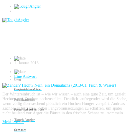
Donaulachs
Zander? Hecht? Nein, ein Donaulachs
(2013/01, Fisch & Wasser)
1. Januar 2013
Eine Antwort
Blog
Fangberichte und News
Der Wintereinbruch ist – wie wir wissen – auch eine gute Zeit, um gezielt
Hechten und Zandern nachzustellen. Deutlich aufregender wird die Sache,
Publikationen
wenn völlig überraschend plötzlich ein Huchen Hunger verspürt. Andreas
Zachbauer hilft uns, dabei Fangvoraussetzungen zu schaffen, um später
Fachartikel und Vorträge
nicht heulend vor Ärger die Fäuste in den frischen Schnee zu trommeln...
Tough Angler
Mehr lesen...
Über mich