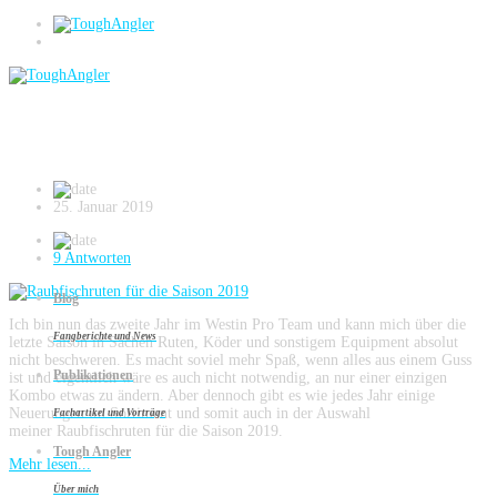
Spinnruten
Raubfischruten für die Saison 2019
25. Januar 2019
9 Antworten
Blog
Ich bin nun das zweite Jahr im Westin Pro Team und kann mich über die
Fangberichte und News
letzte Saison in Sachen Ruten, Köder und sonstigem Equipment absolut
nicht beschweren. Es macht soviel mehr Spaß, wenn alles aus einem Guss
Publikationen
ist und eigentlich wäre es auch nicht notwendig, an nur einer einzigen
Kombo etwas zu ändern. Aber dennoch gibt es wie jedes Jahr einige
Neuerungen im Sortiment und somit auch in der Auswahl
Fachartikel und Vorträge
meiner Raubfischruten für die Saison 2019.
Tough Angler
Mehr lesen...
Über mich