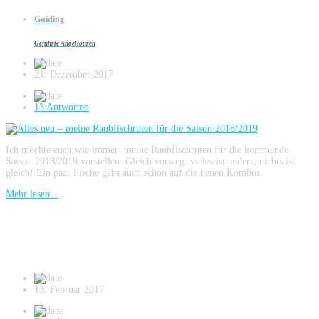
Alles neu – meine Raubfischruten für die
Guiding
Saison 2018/2019
Geführte Angeltouren
21. Dezember 2017
13 Antworten
Ich möchte euch wie immer meine Raubfischruten für die kommende
Saison 2018/2019 vorstellen. Gleich vorweg: vieles ist anders, nichts ist
gleich! Ein paar Fische gabs auch schon auf die neuen Kombos.
Mehr lesen...
Meine Raubfischruten für die Saison
2017/2018
13. Februar 2017