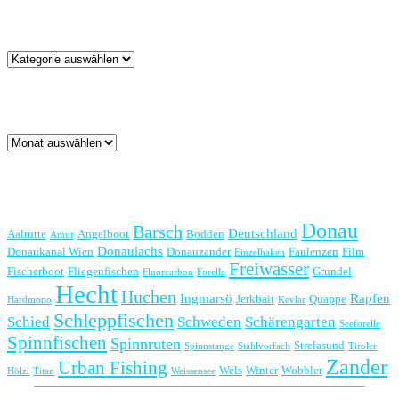
Kategorien
Kategorien
Archiv
Archiv
Schlagwörter
Donau
Barsch
Deutschland
Aalrutte
Angelboot
Bodden
Amur
Donaulachs
Donaukanal Wien
Donauzander
Faulenzen
Film
Einzelhaken
Freiwasser
Fischerboot
Fliegenfischen
Grundel
Fluorcarbon
Forelle
Hecht
Huchen
Ingmarsö
Rapfen
Jerkbait
Quappe
Hardmono
Kevlar
Schleppfischen
Schied
Schweden
Schärengarten
Seeforelle
Spinnfischen
Spinnruten
Strelasund
Spinnstange
Stahlvorfach
Tiroler
Zander
Urban Fishing
Wels
Winter
Wobbler
Hölzl
Titan
Weissensee