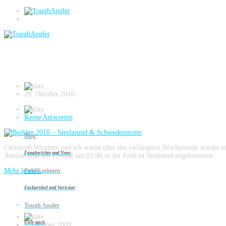
Deutschland
Bodden 2010 – Strelasund & Schwedenstr
29. Oktober 2010
Keine Antworten
Blog
Christoph Wimmer und ich waren über das verlängerte Wochenende wieder ei
Fangberichte und News
Anreise sind wir Freitag um 03:00 in der Früh in Stralsund angekommen.
Mehr lesen...
Publikationen
Fachartikel und Vorträge
Bodden 2009 – Strelasund
Tough Angler
Über mich
1. Oktober 2009