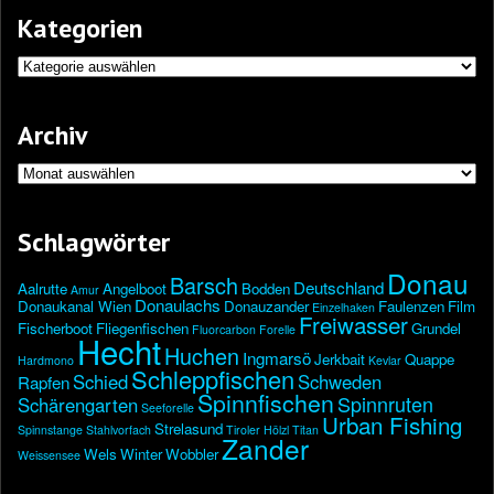
Kategorien
Kategorien
Archiv
Archiv
Schlagwörter
Donau
Barsch
Deutschland
Aalrutte
Angelboot
Bodden
Amur
Donaulachs
Donaukanal Wien
Donauzander
Faulenzen
Film
Einzelhaken
Freiwasser
Fischerboot
Fliegenfischen
Grundel
Fluorcarbon
Forelle
Hecht
Huchen
Ingmarsö
Jerkbait
Quappe
Hardmono
Kevlar
Schleppfischen
Schied
Schweden
Rapfen
Spinnfischen
Spinnruten
Schärengarten
Seeforelle
Urban Fishing
Strelasund
Spinnstange
Stahlvorfach
Tiroler Hölzl
Titan
Zander
Wels
Winter
Wobbler
Weissensee