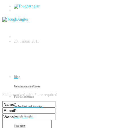
DSC02224
28. Januar 2015
Blog
Leave a reply
Fangberichte und News
Fields marked with * are required
Publikationen
Fachartikel und Vorträge
Tough Angler
Über mich