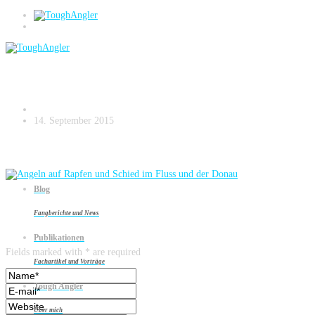
Angeln auf Rapfen und Schied im Fluss
und der Donau
14. September 2015
Blog
Fangberichte und News
Leave a reply
Publikationen
Fields marked with * are required
Fachartikel und Vorträge
Tough Angler
Über mich