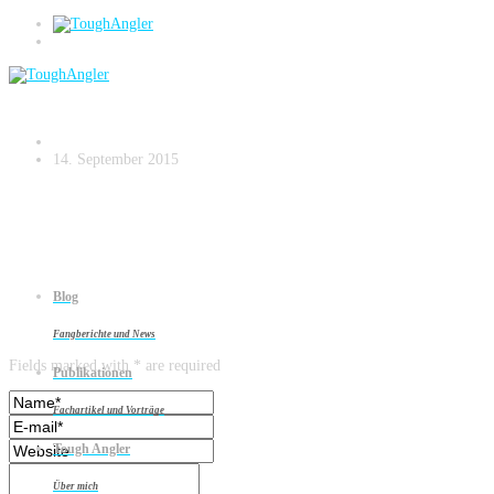
DSC03726
14. September 2015
Blog
Leave a reply
Fangberichte und News
Fields marked with * are required
Publikationen
Fachartikel und Vorträge
Tough Angler
Über mich