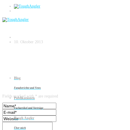
Das Boot des Zanderflüsterers
10. Oktober 2013
Blog
Leave a reply
Fangberichte und News
Fields marked with * are required
Publikationen
Fachartikel und Vorträge
Tough Angler
Über mich