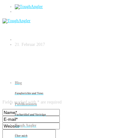
Bildschirmfoto 2017-02-21 um 20.32.03
21. Februar 2017
Blog
Leave a reply
Fangberichte und News
Fields marked with * are required
Publikationen
Fachartikel und Vorträge
Tough Angler
Über mich