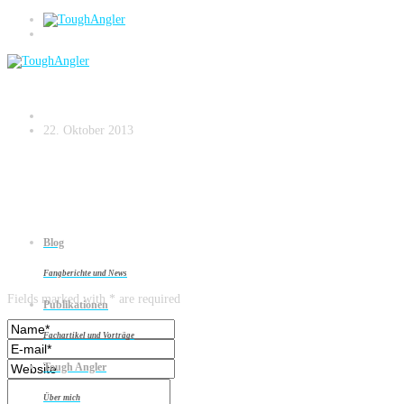
Boddenhecht
22. Oktober 2013
Blog
Leave a reply
Fangberichte und News
Fields marked with * are required
Publikationen
Fachartikel und Vorträge
Tough Angler
Über mich