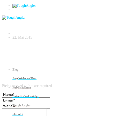
CIMG2625
22. Mai 2015
Blog
Leave a reply
Fangberichte und News
Fields marked with * are required
Publikationen
Fachartikel und Vorträge
Tough Angler
Über mich