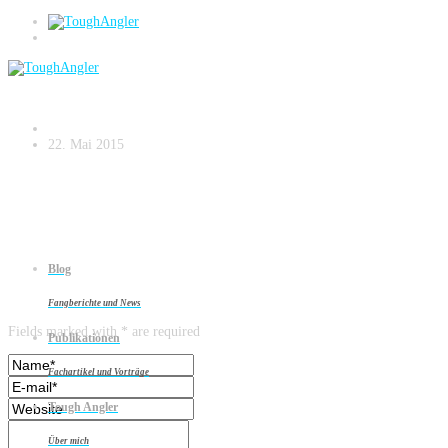
DSC01864
22. Mai 2015
Blog
Leave a reply
Fangberichte und News
Fields marked with * are required
Publikationen
Fachartikel und Vorträge
Tough Angler
Über mich