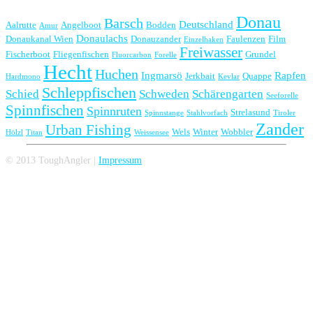
Donau
Barsch
Deutschland
Aalrutte
Angelboot
Bodden
Amur
Donaulachs
Donaukanal Wien
Donauzander
Faulenzen
Film
Einzelhaken
Freiwasser
Fischerboot
Fliegenfischen
Grundel
Fluorcarbon
Forelle
Hecht
Huchen
Ingmarsö
Rapfen
Jerkbait
Quappe
Hardmono
Kevlar
Schleppfischen
Schied
Schweden
Schärengarten
Seeforelle
Spinnfischen
Spinnruten
Strelasund
Spinnstange
Stahlvorfach
Tiroler
Zander
Urban Fishing
Wels
Winter
Wobbler
Hölzl
Titan
Weissensee
© 2013 ToughAngler |
Impressum