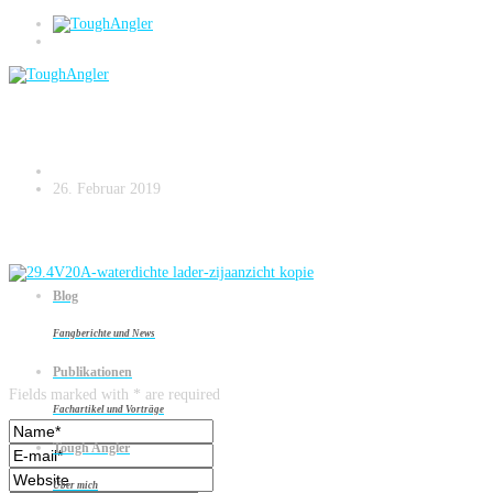
29.4V20A-waterdichte lader-zijaanzicht
kopie
26. Februar 2019
Blog
Fangberichte und News
Leave a reply
Publikationen
Fields marked with * are required
Fachartikel und Vorträge
Tough Angler
Über mich