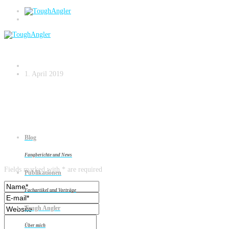
DSCF0301
1. April 2019
Blog
Leave a reply
Fangberichte und News
Fields marked with * are required
Publikationen
Fachartikel und Vorträge
Tough Angler
Über mich