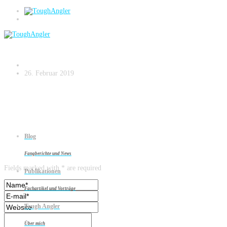
Versperrbares-Rutenstaufach-Fahrerseite
26. Februar 2019
Blog
Leave a reply
Fangberichte und News
Fields marked with * are required
Publikationen
Fachartikel und Vorträge
Tough Angler
Über mich