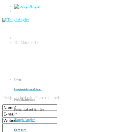
WhatsApp Image 2019-03-17 at 17.28.09
18. März 2019
Blog
Leave a reply
Fangberichte und News
Fields marked with * are required
Publikationen
Fachartikel und Vorträge
Tough Angler
Über mich