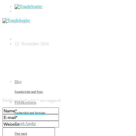
Bildschirmfoto 2016-11-12 um 16.01.16
12. November 2016
Blog
Leave a reply
Fangberichte und News
Fields marked with * are required
Publikationen
Fachartikel und Vorträge
Tough Angler
Über mich