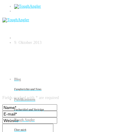
Donauhuchen
9. Oktober 2013
Blog
Leave a reply
Fangberichte und News
Fields marked with * are required
Publikationen
Fachartikel und Vorträge
Tough Angler
Über mich