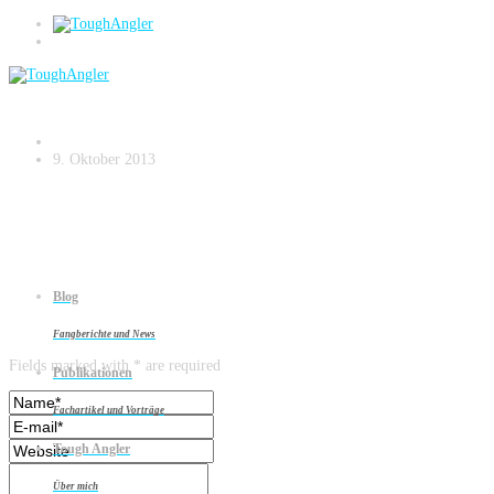
Donauhuchen
9. Oktober 2013
Blog
Leave a reply
Fangberichte und News
Fields marked with * are required
Publikationen
Fachartikel und Vorträge
Tough Angler
Über mich