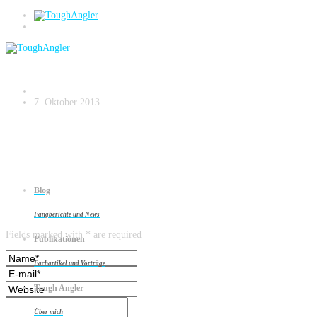
Lockstoffe aus dem Asialaden
7. Oktober 2013
Blog
Leave a reply
Fangberichte und News
Fields marked with * are required
Publikationen
Fachartikel und Vorträge
Tough Angler
Über mich