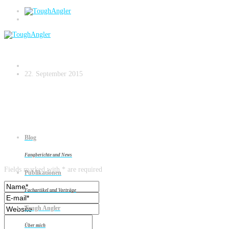
DSC_2081-2
22. September 2015
Blog
Leave a reply
Fangberichte und News
Fields marked with * are required
Publikationen
Fachartikel und Vorträge
Tough Angler
Über mich