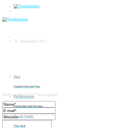
DSC_2104-2
22. September 2015
Blog
Leave a reply
Fangberichte und News
Fields marked with * are required
Publikationen
Fachartikel und Vorträge
Tough Angler
Über mich