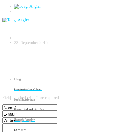
HIG_3258
22. September 2015
Blog
Leave a reply
Fangberichte und News
Fields marked with * are required
Publikationen
Fachartikel und Vorträge
Tough Angler
Über mich