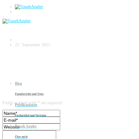
HIG_3304
22. September 2015
Blog
Leave a reply
Fangberichte und News
Fields marked with * are required
Publikationen
Fachartikel und Vorträge
Tough Angler
Über mich