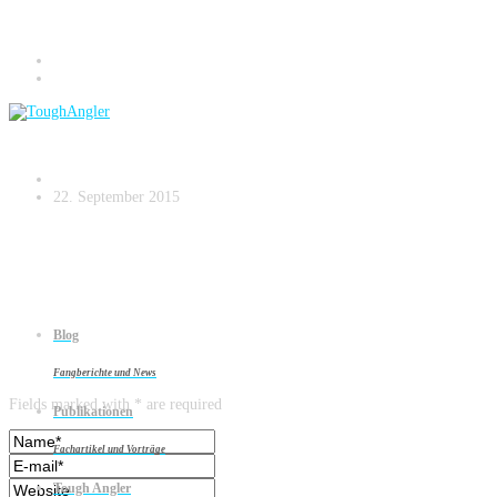
HIG_3309
22. September 2015
Blog
Leave a reply
Fangberichte und News
Fields marked with * are required
Publikationen
Fachartikel und Vorträge
Tough Angler