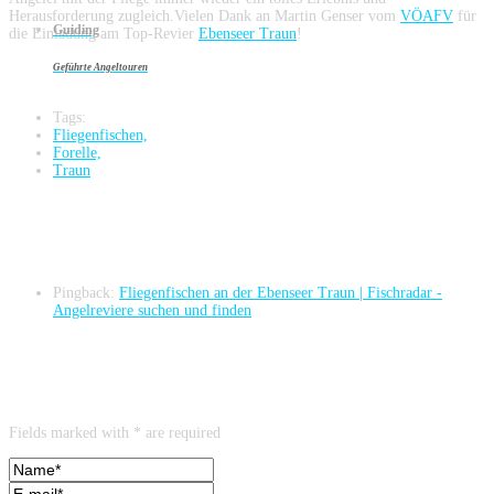
Herausforderung zugleich.Vielen Dank an Martin Genser vom
VÖAFV
für
Guiding
die Einladung am Top-Revier
Ebenseer Traun
!
Geführte Angeltouren
Tags:
Fliegenfischen,
Forelle,
Traun
Eine Antwort auf Fliegenfischen an der Ebenseer Traun
Pingback:
Fliegenfischen an der Ebenseer Traun | Fischradar -
Angelreviere suchen und finden
Leave a reply
Fields marked with * are required