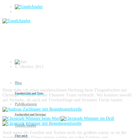
Blog
Fliegenfischen an der Ebenseer Traun
6. Oktober 2013
Blog
Heute habe ich einen wunderschönen Herbstag beim Fliegenfischen mit
Fangberichte und News
Christoph Wimmer an der Ebenseer Traun verbracht. Wir konnten sowohl
auf Nymphe, als auch auf Trockenfliege und Streamer Fische landen.
Publikationen
Fachartikel und Vorträge
Tough Angler
Auch wenn die Forellen und Äschen nicht die größten waren, so ist die
Über mich
Angelei mit der Fliege immer wieder ein tolles Erlebnis und