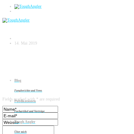
ärr-großbarsch
14. Mai 2019
Blog
Leave a reply
Fangberichte und News
Fields marked with * are required
Publikationen
Fachartikel und Vorträge
Tough Angler
Über mich