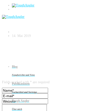
flaten-5
14. Mai 2019
Blog
Leave a reply
Fangberichte und News
Fields marked with * are required
Publikationen
Fachartikel und Vorträge
Tough Angler
Über mich