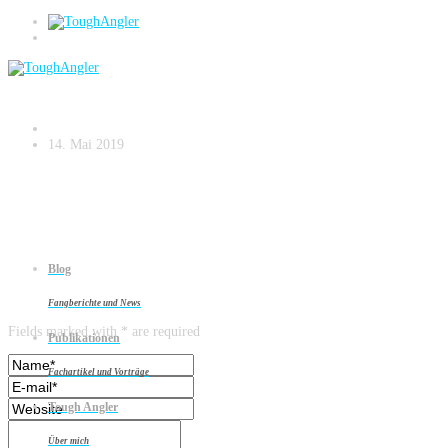
vänern-hecht-75
14. Mai 2019
Blog
Leave a reply
Fangberichte und News
Fields marked with * are required
Publikationen
Fachartikel und Vorträge
Tough Angler
Über mich