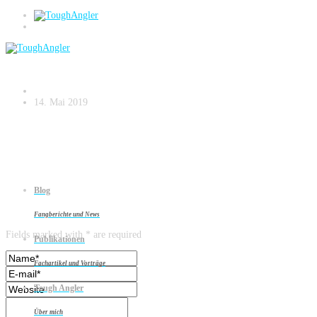
vättern-saibling
14. Mai 2019
Blog
Leave a reply
Fangberichte und News
Fields marked with * are required
Publikationen
Fachartikel und Vorträge
Tough Angler
Über mich