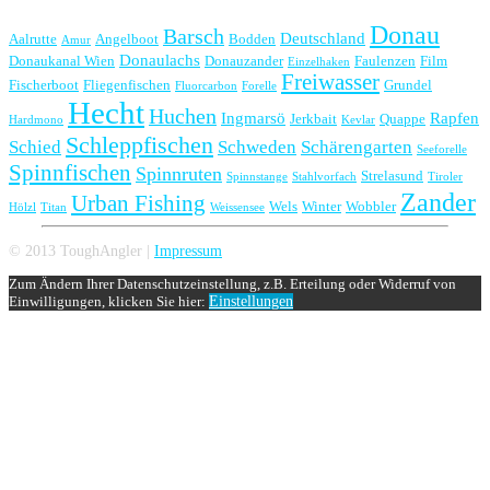
Donau
Barsch
Deutschland
Aalrutte
Angelboot
Bodden
Amur
Donaulachs
Donaukanal Wien
Donauzander
Faulenzen
Film
Einzelhaken
Freiwasser
Fischerboot
Fliegenfischen
Grundel
Fluorcarbon
Forelle
Hecht
Huchen
Ingmarsö
Rapfen
Jerkbait
Quappe
Hardmono
Kevlar
Schleppfischen
Schied
Schweden
Schärengarten
Seeforelle
Spinnfischen
Spinnruten
Strelasund
Spinnstange
Stahlvorfach
Tiroler
Zander
Urban Fishing
Wels
Winter
Wobbler
Hölzl
Titan
Weissensee
© 2013 ToughAngler |
Impressum
Zum Ändern Ihrer Datenschutzeinstellung, z.B. Erteilung oder Widerruf von
Einwilligungen, klicken Sie hier:
Einstellungen