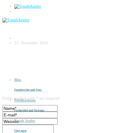
06_09_Fangfrisch_Blinker_AT_Dezember_
22. November 2014
Blog
Leave a reply
Fangberichte und News
Fields marked with * are required
Publikationen
Fachartikel und Vorträge
Tough Angler
Über mich