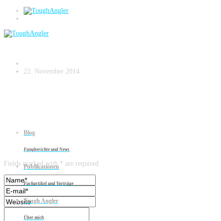
Massiver-Schädel-des-108cm-Hechts
22. November 2014
Blog
Leave a reply
Fangberichte und News
Fields marked with * are required
Publikationen
Fachartikel und Vorträge
Tough Angler
Über mich