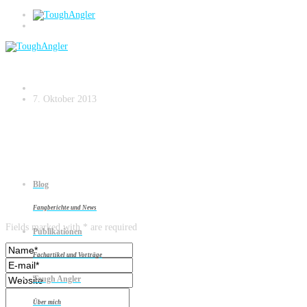
kapital-am-kanal-2
7. Oktober 2013
Blog
Leave a reply
Fangberichte und News
Fields marked with * are required
Publikationen
Fachartikel und Vorträge
Tough Angler
Über mich