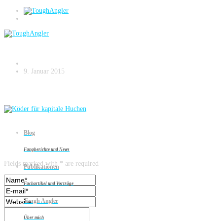
wf-steirischer-zopf
9. Januar 2015
Blog
Leave a reply
Fangberichte und News
Fields marked with * are required
Publikationen
Fachartikel und Vorträge
Tough Angler
Über mich