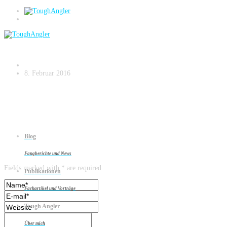
Launische Biester.037
8. Februar 2016
Blog
Leave a reply
Fangberichte und News
Fields marked with * are required
Publikationen
Fachartikel und Vorträge
Tough Angler
Über mich