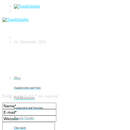
HIG_1866
14. Dezember 2015
Blog
Leave a reply
Fangberichte und News
Fields marked with * are required
Publikationen
Fachartikel und Vorträge
Tough Angler
Über mich