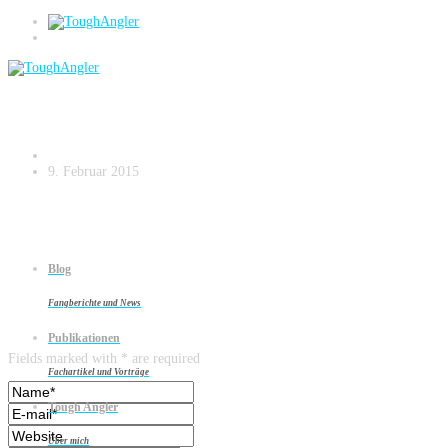
Mit Strategie und Planung auf zu neuen
Ufern Kopie.003
9. Februar 2015
Blog
Fangberichte und News
Leave a reply
Publikationen
Fields marked with * are required
Fachartikel und Vorträge
Tough Angler
Über mich