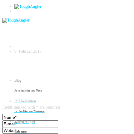
Mit Strategie und Planung auf zu neuen
Ufern Kopie.005
9. Februar 2015
Blog
Fangberichte und News
Leave a reply
Publikationen
Fields marked with * are required
Fachartikel und Vorträge
Tough Angler
Über mich