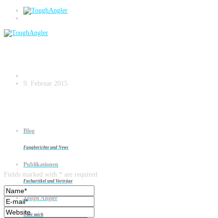
Mit Strategie und Planung auf zu neuen
Ufern Kopie.006
9. Februar 2015
Blog
Fangberichte und News
Leave a reply
Publikationen
Fields marked with * are required
Fachartikel und Vorträge
Tough Angler
Über mich