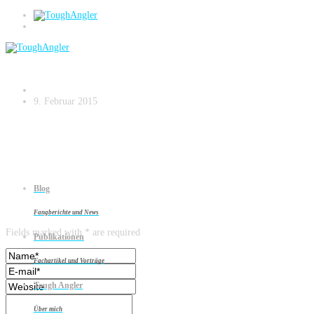
Mit Strategie und Planung auf zu neuen U
9. Februar 2015
Blog
Leave a reply
Fangberichte und News
Fields marked with * are required
Publikationen
Fachartikel und Vorträge
Tough Angler
Über mich